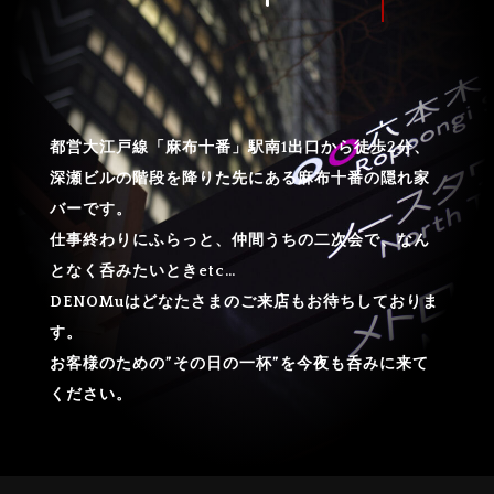
都営大江戸線「麻布十番」駅南1出口から徒歩2分、
深瀬ビルの階段を降りた先にある麻布十番の隠れ家
バーです。
仕事終わりにふらっと、仲間うちの二次会で、なん
となく呑みたいときetc…
DENOMuはどなたさまのご来店もお待ちしておりま
す。
お客様のための”その日の一杯”を今夜も呑みに来て
ください。