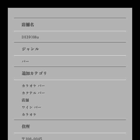
店舗名
DENOMu
ジャンル
バー
追加カテゴリ
カラオケ バー
カクテル バー
店舗
ワイン バー
カラオケ
住所
〒106-0045