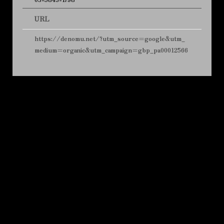
URL
https://denomu.net/?utm_source=google&utm_
medium=organic&utm_campaign=gbp_pa00012566