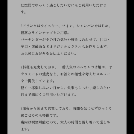
た空間でゆっくり過ごしたい方にもご利用いただけま
す。
?ドリンクはウイスキー、ワイン、シャンパンをはじめ、
豊富なラインナップをご用意。
バーテンダーがその日の気分や好みに合わせて、甘口・
辛口・炭酸系などオリジナルカクテルもお作りします。
お気軽にお好みをお伝えください。
?料理も充実しており、一番人気のホルモンつけ麺や、ヤ
ザワミートの焼売など、お酒との相性を考えたメニュー
をご提供しています。
軽く一杯楽しみたい日から、食事もしっかり楽しみたい
日まで幅広くご利用いただけます。
?深夜から朝まで営業しており、時間を気にせずゆっくり
過ごせるのも特徴です。
店内は喫煙可能なので、大人の時間を落ち着いて楽しめ
ます。