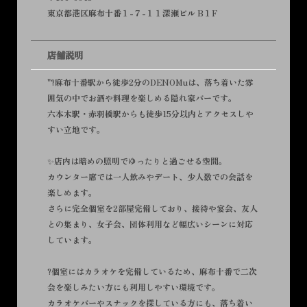
東京都港区麻布十番１-７-１１深瀬ビル B１F
店舗説明
"?麻布十番駅から徒歩2分のDENOMuは、落ち着いた雰
囲気の中でお酒や料理を楽しめる隠れ家バーです。
六本木駅・赤羽橋駅からも徒歩15分以内とアクセスしや
すい立地です。
✨店内は暗めの照明でゆったりと過ごせる空間。
カウンター席では一人飲みやデート、少人数での会話を
楽しめます。
さらに完全個室を2部屋完備しており、接待や宴会、友人
との集まり、女子会、団体利用など幅広いシーンに対応
しています。
?個室にはカラオケを完備しているため、麻布十番で二次
会を楽しみたい方にも利用しやすい環境です。
カラオケバーやスナックを探している方にも、落ち着い